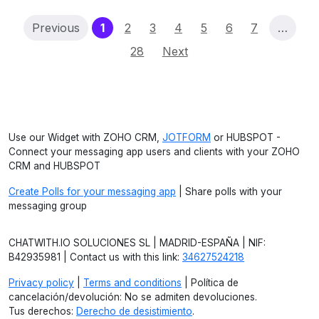
(current)
Previous
1
2
3
4
5
6
7
…
28
Next
Use our Widget with ZOHO CRM,
JOTFORM
or HUBSPOT -
Connect your messaging app users and clients with your ZOHO
CRM and HUBSPOT
Create Polls for your messaging app
| Share polls with your
messaging group
CHATWITH.IO SOLUCIONES SL | MADRID-ESPAÑA | NIF:
B42935981 | Contact us with this link:
34627524218
Privacy policy
|
Terms and conditions
| Política de
cancelación/devolución: No se admiten devoluciones.
Tus derechos:
Derecho de desistimiento
.